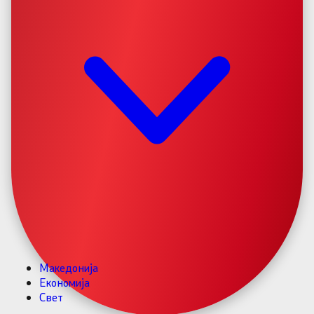
Македонија
Економија
Свет