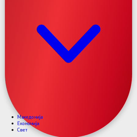
Македонија
Економија
Свет