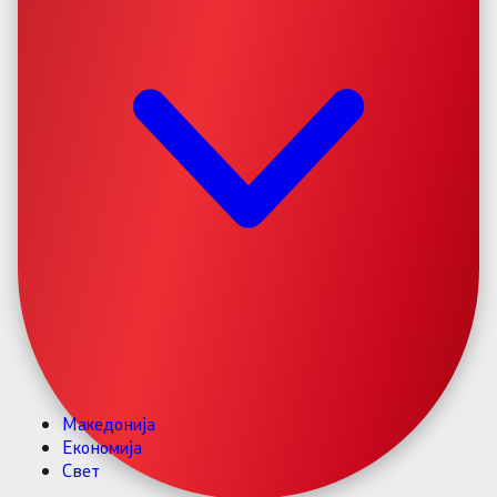
Македонија
Економија
Свет