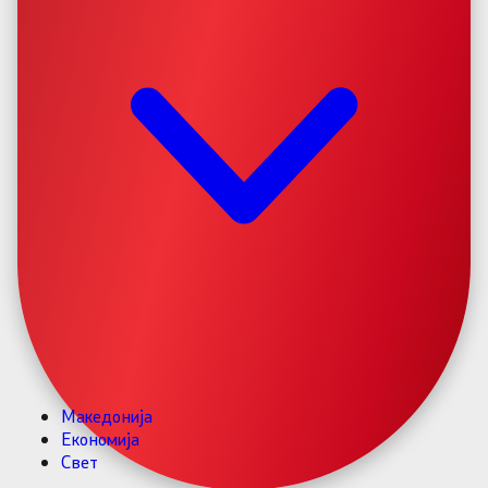
Македонија
Економија
Свет