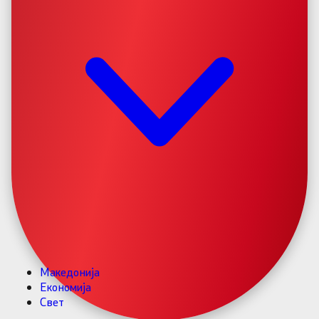
Македонија
Економија
Свет