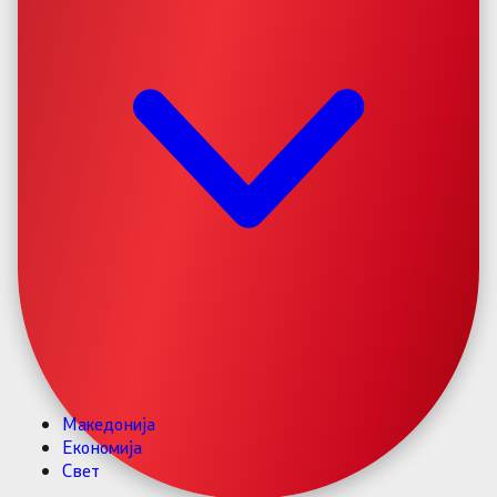
Македонија
Економија
Свет