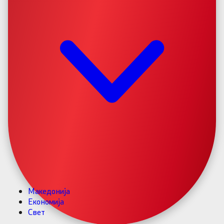
Македонија
Економија
Свет