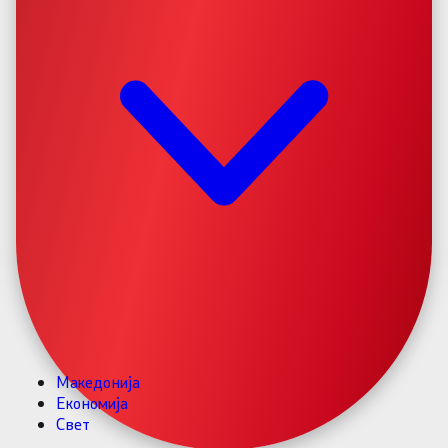
Македонија
Економија
Свет