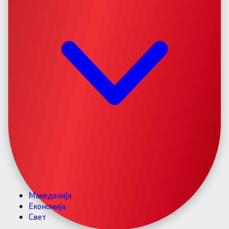
Македонија
Економија
Свет