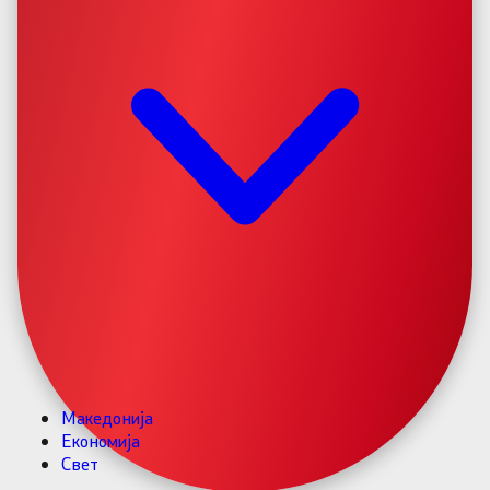
Македонија
Економија
Свет