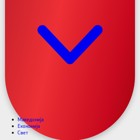
Македонија
Економија
Свет