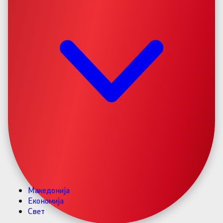
Македонија
Економија
Свет