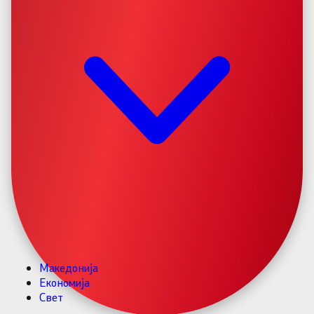
Македонија
Економија
Свет