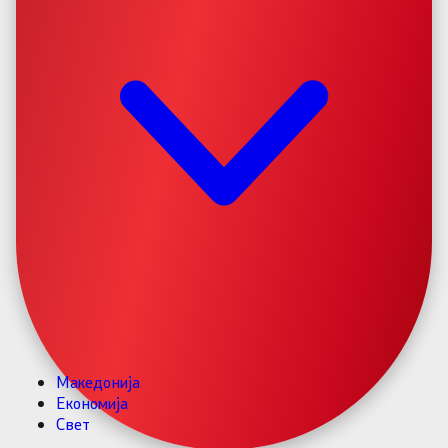
Македонија
Економија
Свет