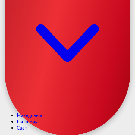
Македонија
Економија
Свет