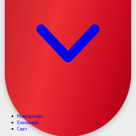
Македонија
Економија
Свет