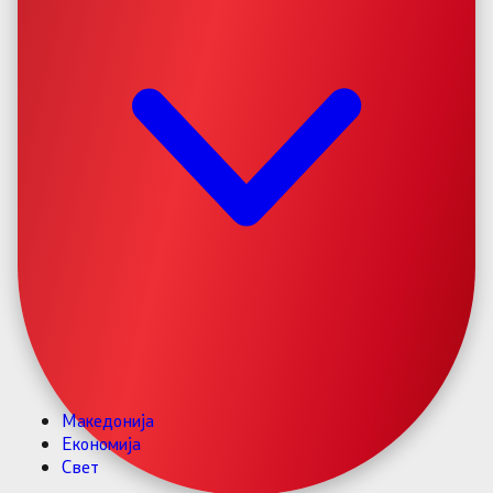
Македонија
Економија
Свет