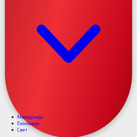
Македонија
Економија
Свет