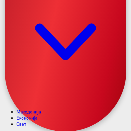
Македонија
Економија
Свет