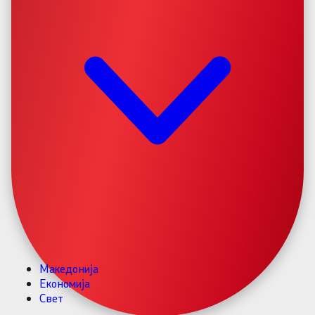
Македонија
Економија
Свет