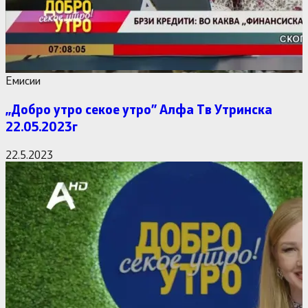
Емисии
,,Добро утро секое утро” Алфa Тв Утринска
22.05.2023г
22.5.2023