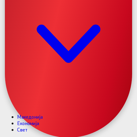
Македонија
Економија
Свет