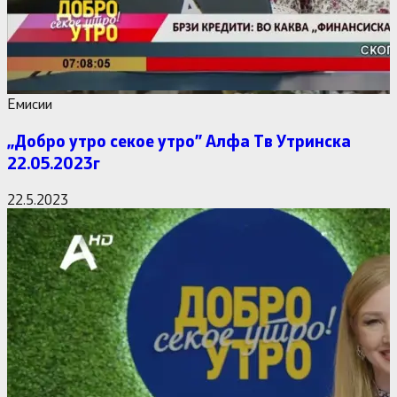
Емисии
,,Добро утро секое утро” Алфa Тв Утринска
22.05.2023г
22.5.2023