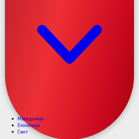
Македонија
Економија
Свет