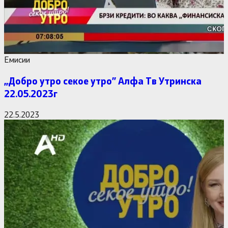
Емисии
,,Добро утро секое утро” Алфa Тв Утринска
22.05.2023г
22.5.2023