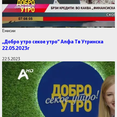
Емисии
,,Добро утро секое утро” Алфa Тв Утринска
22.05.2023г
22.5.2023