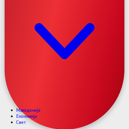
Македонија
Економија
Свет