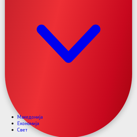
Македонија
Економија
Свет