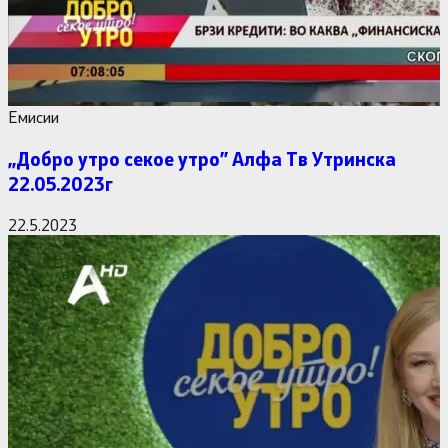
Емисии
,,Добро утро секое утро” Алфa Тв Утринска
22.05.2023г
22.5.2023