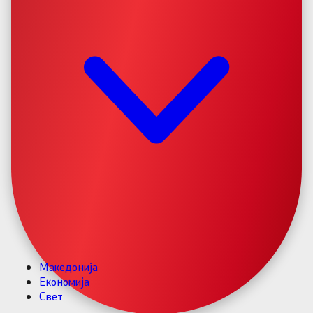
Македонија
Економија
Свет