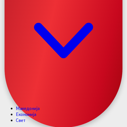
Македонија
Економија
Свет