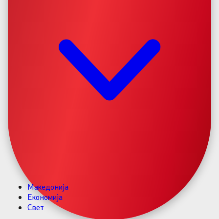
Македонија
Економија
Свет