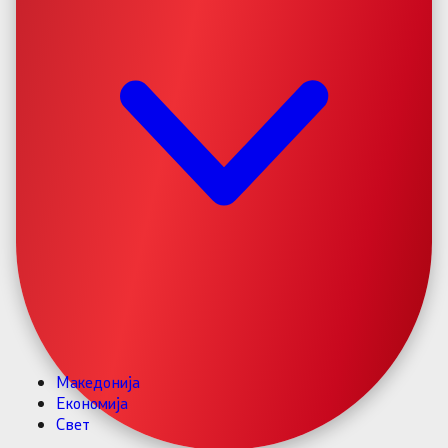
Македонија
Економија
Свет