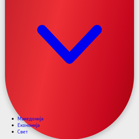
Македонија
Економија
Свет