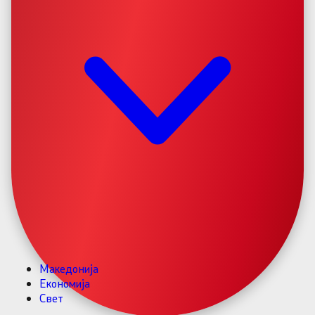
Македонија
Економија
Свет