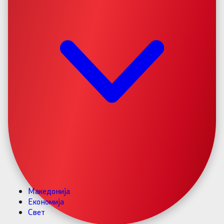
Македонија
Економија
Свет