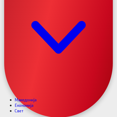
Македонија
Економија
Свет