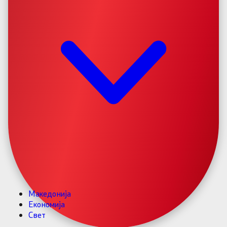
Македонија
Економија
Свет