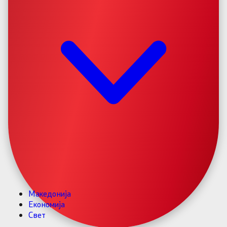
Македонија
Економија
Свет