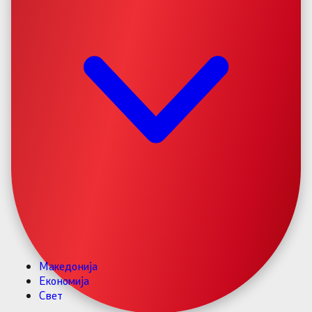
Македонија
Економија
Свет