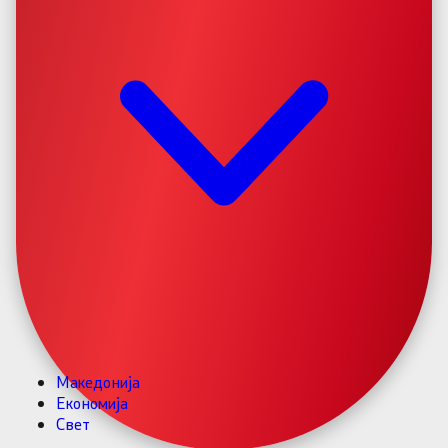
Македонија
Економија
Свет