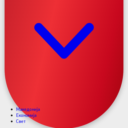
Македонија
Економија
Свет