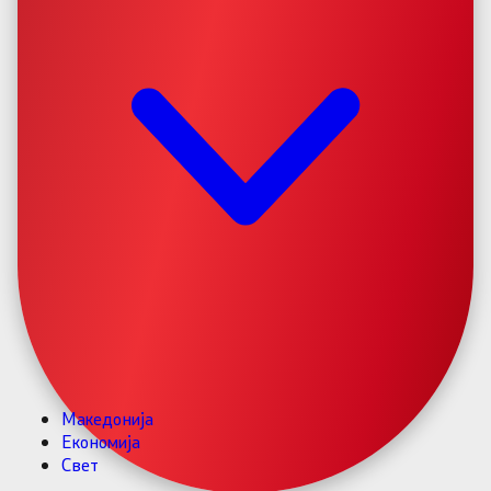
Македонија
Економија
Свет