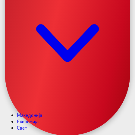
Македонија
Економија
Свет