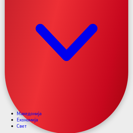
Македонија
Економија
Свет