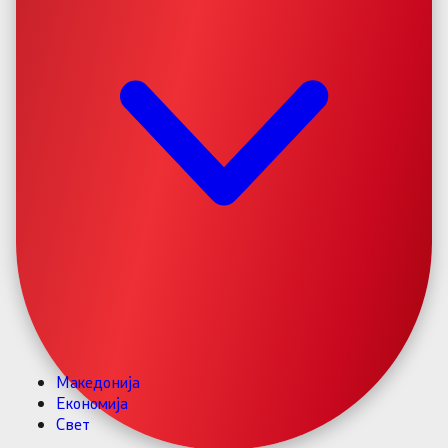
Македонија
Економија
Свет