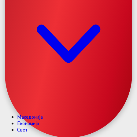
Македонија
Економија
Свет