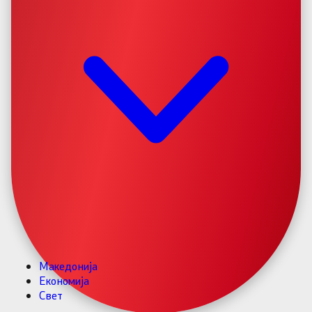
Македонија
Економија
Свет