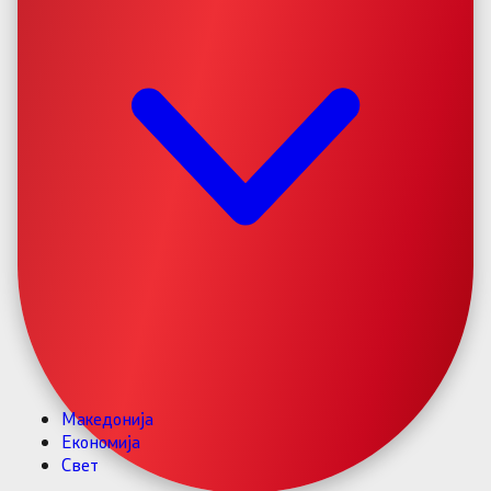
Македонија
Економија
Свет