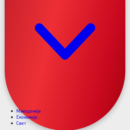
Македонија
Економија
Свет