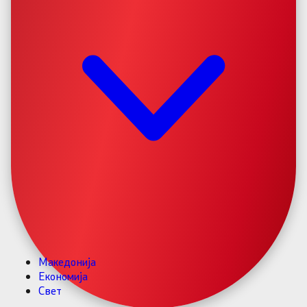
Македонија
Економија
Свет