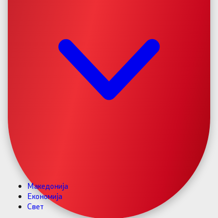
Македонија
Економија
Свет