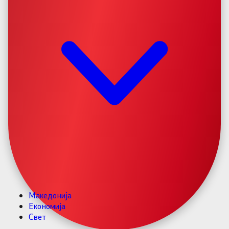
Македонија
Економија
Свет