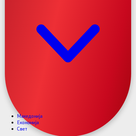
Македонија
Економија
Свет