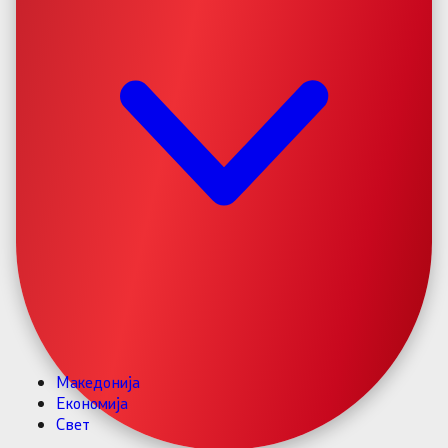
Македонија
Економија
Свет